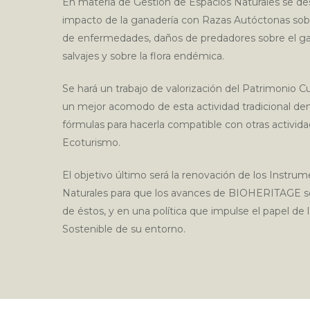
En materia de Gestión de Espacios Naturales se desa
impacto de la ganadería con Razas Autóctonas sobre
de enfermedades, daños de predadores sobre el gan
Escriba los términos de búsqueda y pulse E
salvajes y sobre la flora endémica.
Se hará un trabajo de valorización del Patrimonio Cul
un mejor acomodo de esta actividad tradicional de
fórmulas para hacerla compatible con otras activi
Ecoturismo.
El objetivo último será la renovación de los Instru
Naturales para que los avances de BIOHERITAGE se
de éstos, y en una política que impulse el papel d
Sostenible de su entorno.