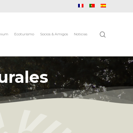
mium
Ecoturismo
Socios & Amigos
Noticias
urales