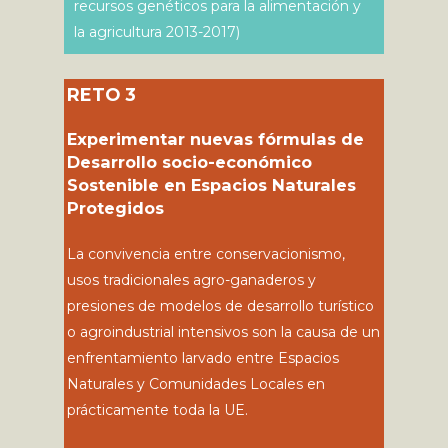
recursos genéticos para la alimentación y
la agricultura 2013-2017)
RETO 3
Experimentar nuevas fórmulas de
Desarrollo socio-económico
Sostenible en Espacios Naturales
Protegidos
La convivencia entre conservacionismo,
usos tradicionales agro-ganaderos y
presiones de modelos de desarrollo turístico
o agroindustrial intensivos son la causa de un
enfrentamiento larvado entre Espacios
Naturales y Comunidades Locales en
prácticamente toda la UE.