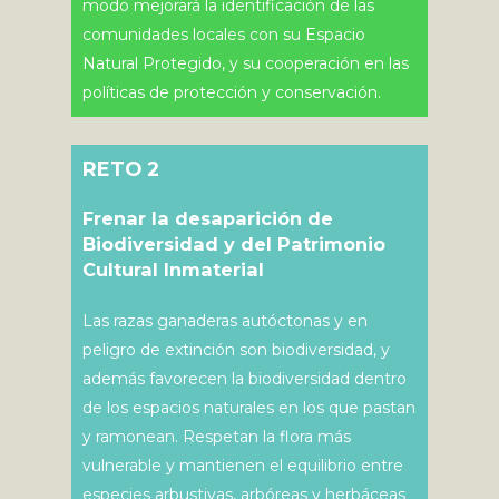
modo mejorará la identificación de las
comunidades locales con su Espacio
Natural Protegido, y su cooperación en las
políticas de protección y conservación.
RETO 2
Frenar la desaparición de
Biodiversidad y del Patrimonio
Cultural Inmaterial
Las razas ganaderas autóctonas y en
peligro de extinción son biodiversidad, y
además favorecen la biodiversidad dentro
de los espacios naturales en los que pastan
y ramonean. Respetan la flora más
vulnerable y mantienen el equilibrio entre
especies arbustivas, arbóreas y herbáceas