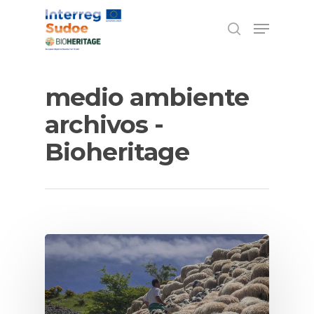
Escriba los términos de búsqueda y pulse
medio ambiente
ENTER
archivos -
Bioheritage