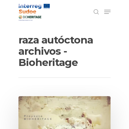
Escriba los términos de búsqueda y pulse
raza autóctona
ENTER
archivos -
Bioheritage