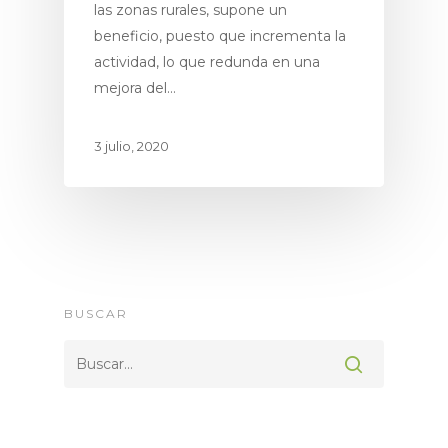
las zonas rurales, supone un
beneficio, puesto que incrementa la
actividad, lo que redunda en una
mejora del…
3 julio, 2020
Proyecto
Espacios Natur
Productos
Premium
BUSCAR
Ecoturismo
Socios & Amigo
Noticias